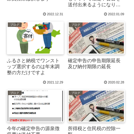
送付出来るようになりま
した。
2022.12.31
2022.01.09
ブログ
ブログ
ふるさと納税でワンスト
確定申告の申告期限延長
ップ選択するのは年末調
及び納付期限の延長
整の方だけですよ
2021.12.29
2020.02.28
ブログ
ブログ
今年の確定申告の源泉徴
所得税と住民税の控除一