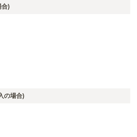
合)
入の場合)